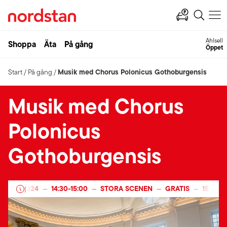
Ahlsell
Shoppa
Äta
På gång
Öppet
Musik med Chorus Polonicus Gothoburgensis
Start
/
På gång
/
Musik med Chorus
Polonicus
Gothoburgensis
MBER 2024
14:30
-
15:00
STORA SCENEN
GRATIS
15 DECE
|
—
—
—
—