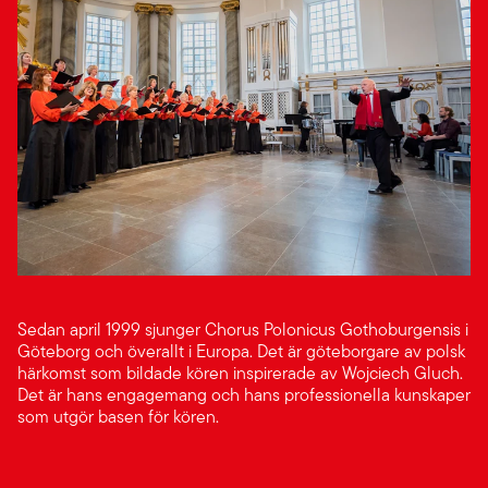
Sedan april 1999 sjunger Chorus Polonicus Gothoburgensis i
Göteborg och överallt i Europa. Det är göteborgare av polsk
härkomst som bildade kören inspirerade av Wojciech Gluch.
Det är hans engagemang och hans professionella kunskaper
som utgör basen för kören.