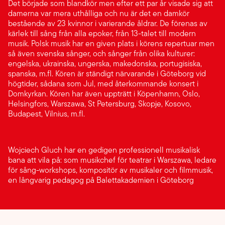
Det började som blandkör men efter ett par år visade sig att
damerna var mera uthålliga och nu är det en damkör
bestående av 23 kvinnor i varierande åldrar. De förenas av
kärlek till sång från alla epoker, från 13-talet till modern
musik. Polsk musik har en given plats i körens repertuar men
så även svenska sånger, och sånger från olika kulturer:
engelska, ukrainska, ungerska, makedonska, portugisiska,
spanska, m.fl. Kören är ständigt närvarande i Göteborg vid
högtider, sådana som Jul, med återkommande konsert i
Domkyrkan. Kören har även uppträtt i Köpenhamn, Oslo,
Helsingfors, Warszawa, St Petersburg, Skopje, Kosovo,
Budapest, Vilnius, m.fl.
Wojciech Gluch har en gedigen professionell musikalisk
bana att vila på: som musikchef för teatrar i Warszawa, ledare
för sång-workshops, kompositör av musikaler och filmmusik,
en långvarig pedagog på Balettakademien i Göteborg