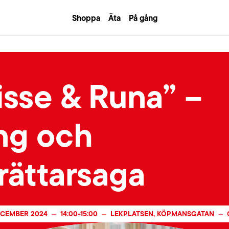
Shoppa
Äta
På gång
isse & Runa” –
ng och
rättarsaga
ECEMBER 2024
14:00
-
15:00
LEKPLATSEN, KÖPMANSGATAN
—
—
—