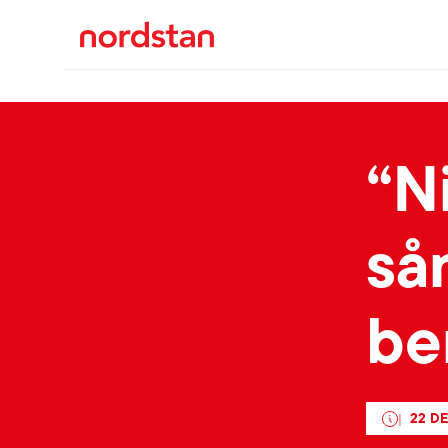
“N
så
be
22 D
|