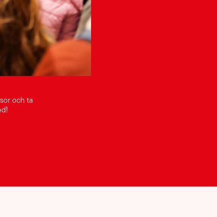
sor och ta
med!