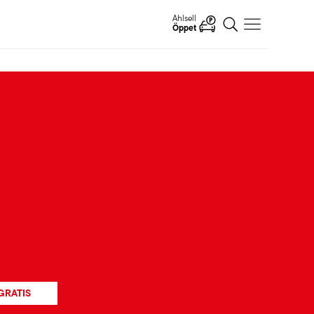
Ahlsell
Öppet
GRATIS