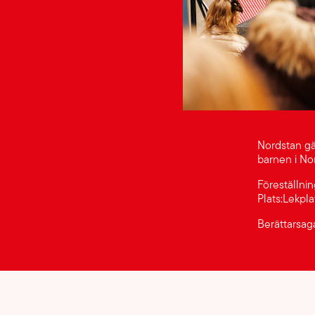
Nordstan gä
barnen i No
Föreställnin
Plats:Lekp
Berättarsag