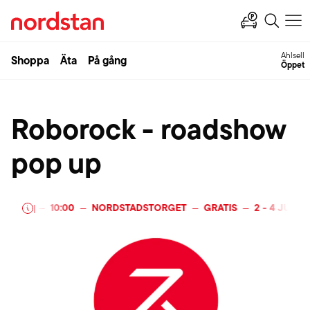
Ahlsell
Shoppa
Äta
På gång
Öppet
Roborock - roadshow
pop up
I 2026
10:00
NORDSTADSTORGET
GRATIS
2
-
4 JULI 20
—
|
—
—
—