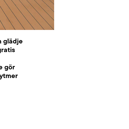
h glädje
ratis
e gör
rytmer