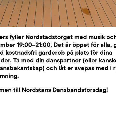
ers fyller Nordstadstorget med musik oc
mber 19:00–21:00. Det är öppet för alla, g
 kostnadsfri garderob på plats för dina
äder. Ta med din danspartner (eller kansk
ansbekantskap) och låt er svepas med i 
ämning.
men till Nordstans Dansbandstorsdag!