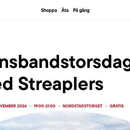
Shoppa
Äta
På gång
nsbandstorsda
d Streaplers
OVEMBER 2026
19:00
-
21:00
NORDSTADSTORGET
GRATIS
—
—
—