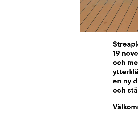
Streapl
19 nove
och med
ytterkl
en ny d
och st
Välkom