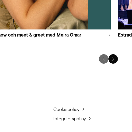
how och meet & greet med Meira Omar
Estra
Cookiepolicy
Integritetspolicy