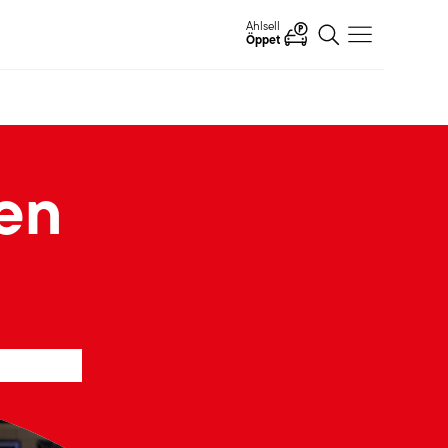
Ahlsell
Öppet
len