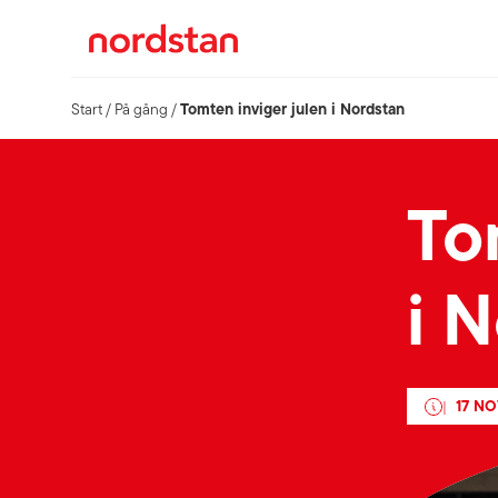
Tomten inviger julen i Nordstan
Start
/
På gång
/
To
i 
17 N
|