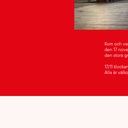
Kom och var
den 17 nove
den stora g
17/11 klocka
Alla är välk