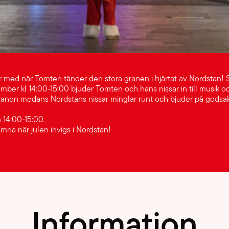
 med när Tomten tänder den stora granen i hjärtat av Nordstan!
mber kl 14:00-15:00 bjuder Tomten och hans nissar in till musik o
ranen medans Nordstans nissar minglar runt och bjuder på godsak
n 14:00-15:00.
omna när julen invigs i Nordstan!
Information