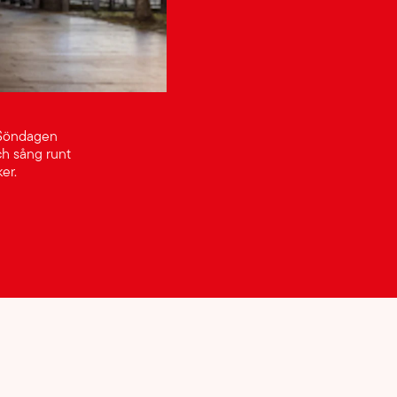
 Söndagen
ch sång runt
er.