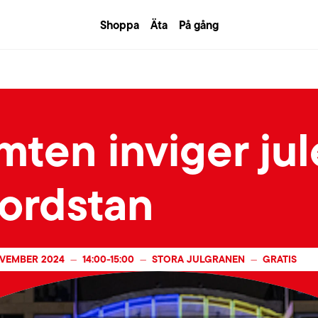
Shoppa
Äta
På gång
mten inviger ju
Nordstan
OVEMBER 2024
14:00
-
15:00
STORA JULGRANEN
GRATIS
—
—
—