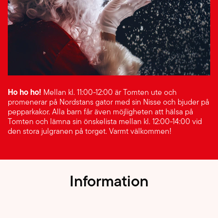
Ho ho ho!
Mellan kl. 11:00-12:00 är Tomten ute och
promenerar på Nordstans gator med sin Nisse och bjuder på
pepparkakor. Alla barn får även möjligheten att hälsa på
Tomten och lämna sin önskelista mellan kl. 12:00-14:00 vid
den stora julgranen på torget. Varmt välkommen!
Information