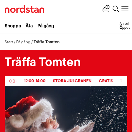
Ahlsell
Shoppa
Äta
På gång
Öppet
Träffa Tomten
Start
/
På gång
/
Träffa Tomten
ER 2024
12:00
-
14:00
STORA JULGRANEN
GRATIS
7 DEC
|
—
—
—
—