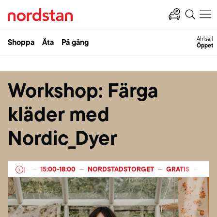
Ahlsell
Shoppa
Äta
På gång
Öppet
Workshop: Färga
kläder med
Nordic_Dyer
R 2025
15:00
-
18:00
NORDSTADSTORGET
GRATIS
25 SE
|
—
—
—
—