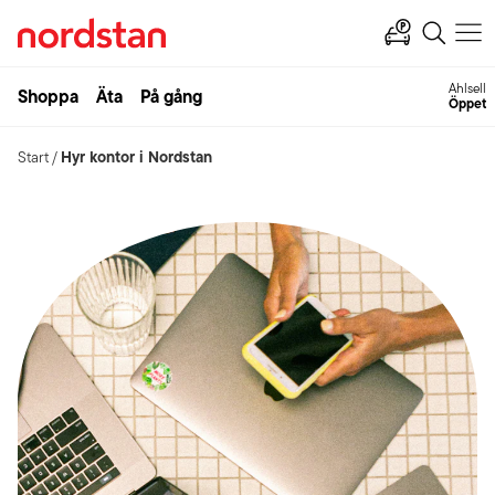
Ahlsell
Shoppa
Äta
På gång
Öppet
Hyr kontor i Nordstan
Start
/