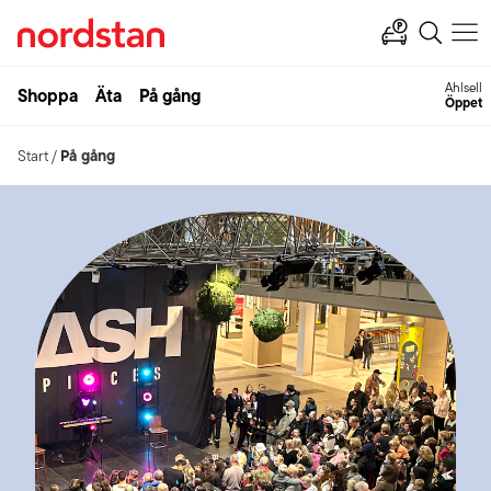
Ahlsell
Shoppa
Äta
På gång
Öppet
På gång
Start
/