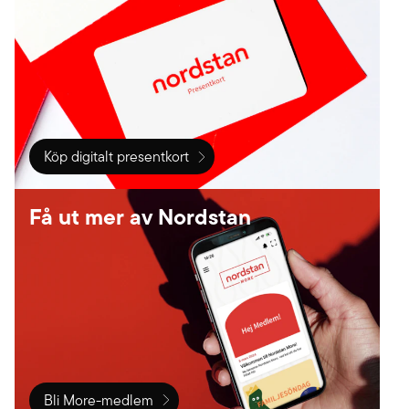
bjuder Nordstan upp till bugg och foxtrot och på scen
står de stora namnen inom dansbandsvärlden. Fullt
med folk och dansglädje är bara förnamnet!
Köp digitalt presentkort
Få ut mer av Nordstan
Bli More-medlem