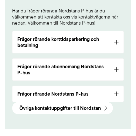
Har du frågor rörande Nordstans P-hus är du
välkommen att kontakta oss via kontaktvägarna här
nedan. Välkommen till Nordstans P-hus!
Frågor rörande korttidsparkering och
betalning
info@parkman.nu
08-734 90 00
Frågor rörande abonnemang Nordstans
P-hus
Har du frågor rörande abonnemang? Kontakta:
info@parkman.nu
/ 08-734 90 00
Frågor rörande Nordstans P-hus
info@parkman.nu
Övriga kontaktuppgifter till Nordstan
08-734 90 00