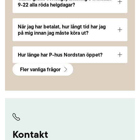
9-22 alla röda helgdagar?
Nej. Gratis söndagsparkering i 3h gäller endast
veckodagen söndag under månaderna januari-
När jag har betalat, hur långt tid har jag
november.
på mig innan jag måste köra ut?
10 minuter
Hur länge har P-hus Nordstan öppet?
Dygnet runt!
Fler vanliga frågor
Kontakt