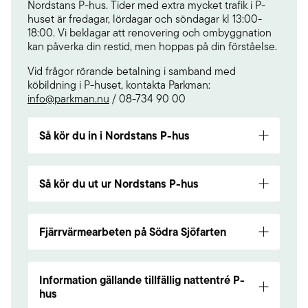
Nordstans P-hus. Tider med extra mycket trafik i P-
huset är fredagar, lördagar och söndagar kl 13:00-
18:00. Vi beklagar att renovering och ombyggnation
kan påverka din restid, men hoppas på din förståelse.
Vid frågor rörande betalning i samband med
köbildning i P-huset, kontakta Parkman:
info@parkman.nu
/ 08-734 90 00
Så kör du in i Nordstans P-hus
Du kör in i P-huset via Nils Ericsonsgatan.
Välkommen!
Så kör du ut ur Nordstans P-hus
När du ska lämna parkeringshuset gör du det
Fjärrvärmearbeten på Södra Sjöfarten
från markplan ut på Kanaltorgsgatan på den
norra sidan av parkeringshuset. Väl ute på
Kanaltorgsgatan följer du vägen mot
Trafikinformation från Göteborg Stad
Operagatan.
Information gällande tillfällig nattentré P-
Mellan 21 juni – 24 juni sker underhåll av
hus
Observera!
Vi vill göra dig uppmärksam på att
fjärrvärmeledningar vilket innebär att antalet