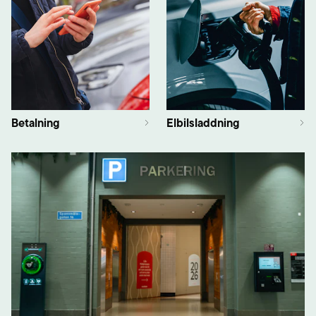
Lediga Platser
241
Betalning
Elbilsladdning