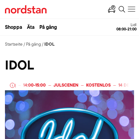
Lidl
Shoppa
Äta
På gång
08:00-21:00
IDOL
Startseite
/
På gång
/
IDOL
R 2025
14:00
-
15:00
JULSCENEN
KOSTENLOS
14 DEZEMB
|
—
—
—
—