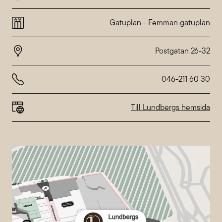
Montag
10:00-20:00
Dienstag
10:00-20:00
Gatuplan
-
Femman gatuplan
Mittwoch
10:00-20:00
Donnerstag
10:00-20:00
Freitag
10:00-20:00
Samstag
10:00-18:00
Sonntag
10:00-18:00
046-211 60 30
Abweichende Öffnungszeiten bei
Nordstan
Till Lundbergs hemsida