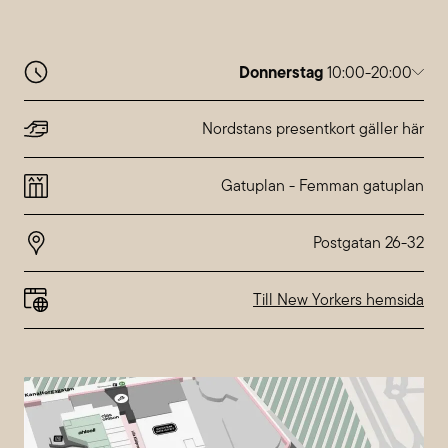
Donnerstag
10:00-20:00
Montag
10:00-20:00
Dienstag
10:00-20:00
Nordstans presentkort gäller här
Mittwoch
10:00-20:00
Donnerstag
10:00-20:00
Gatuplan
-
Femman gatuplan
Freitag
10:00-20:00
Samstag
10:00-18:00
Sonntag
10:00-18:00
Abweichende Öffnungszeiten bei
Nordstan
Till New Yorkers hemsida