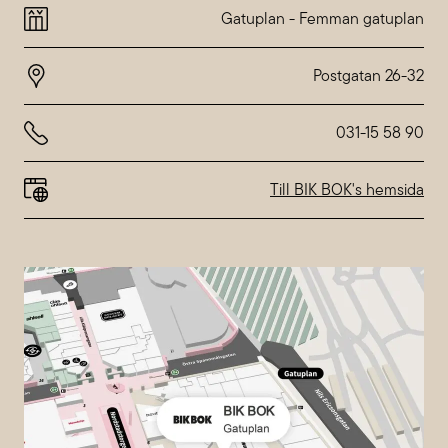
Dienstag
10:00-20:00
Gatuplan
-
Femman gatuplan
Mittwoch
10:00-20:00
Donnerstag
10:00-20:00
Freitag
10:00-20:00
Samstag
10:00-18:00
Sonntag
10:00-18:00
031-15 58 90
Abweichende Öffnungszeiten bei
Nordstan
Till BIK BOK's hemsida