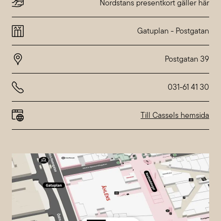
Dienstag
10:00-20:00
Nordstans presentkort gäller här
Mittwoch
10:00-20:00
Donnerstag
10:00-20:00
Gatuplan
-
Postgatan
Freitag
10:00-20:00
Samstag
10:00-18:00
Sonntag
10:00-18:00
Abweichende Öffnungszeiten bei
Nordstan
031-61 41 30
Till Cassels hemsida