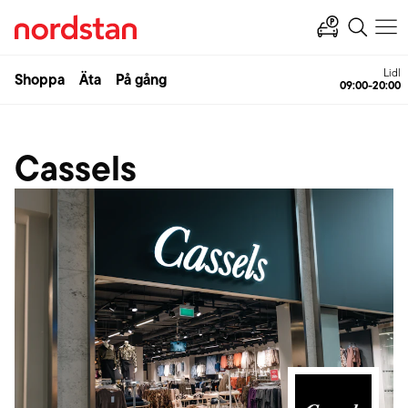
Lidl
Shoppa
Äta
På gång
09:00-20:00
Cassels