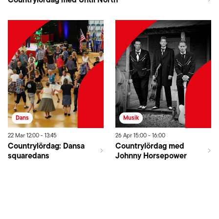
Dans
Musik
22
Mar
12:00
-
13:45
26
Apr
15:00
-
16:00
Countrylördag: Dansa
Countrylördag med
squaredans
Johnny Horsepower