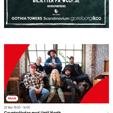
Musik
22
Mar
15:00
-
16:00
Countrylördag med Until North