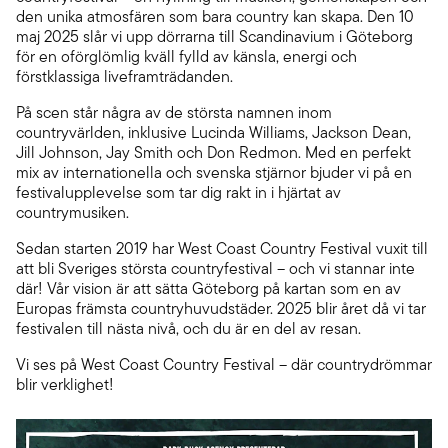
den unika atmosfären som bara country kan skapa. Den 10
maj 2025 slår vi upp dörrarna till Scandinavium i Göteborg
för en oförglömlig kväll fylld av känsla, energi och
förstklassiga liveframträdanden.
På scen står några av de största namnen inom
countryvärlden, inklusive Lucinda Williams, Jackson Dean,
Jill Johnson, Jay Smith och Don Redmon. Med en perfekt
mix av internationella och svenska stjärnor bjuder vi på en
festivalupplevelse som tar dig rakt in i hjärtat av
countrymusiken.
Sedan starten 2019 har West Coast Country Festival vuxit till
att bli Sveriges största countryfestival – och vi stannar inte
där! Vår vision är att sätta Göteborg på kartan som en av
Europas främsta countryhuvudstäder. 2025 blir året då vi tar
festivalen till nästa nivå, och du är en del av resan.
Vi ses på West Coast Country Festival – där countrydrömmar
blir verklighet!