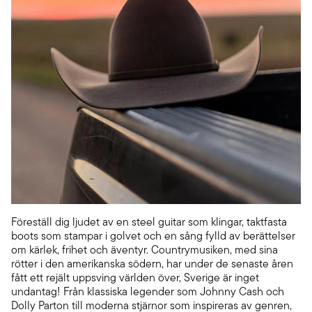
Föreställ dig ljudet av en steel guitar som klingar, taktfasta
boots som stampar i golvet och en sång fylld av berättelser
om kärlek, frihet och äventyr. Countrymusiken, med sina
rötter i den amerikanska södern, har under de senaste åren
fått ett rejält uppsving världen över, Sverige är inget
undantag! Från klassiska legender som Johnny Cash och
Dolly Parton till moderna stjärnor som inspireras av genren,