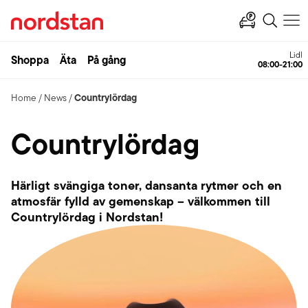
Lidl
Shoppa
Äta
På gång
08:00-21:00
Countrylördag
Home
/
News
/
Countrylördag
Härligt svängiga toner, dansanta rytmer och en
atmosfär fylld av gemenskap – välkommen till
Countrylördag i Nordstan!