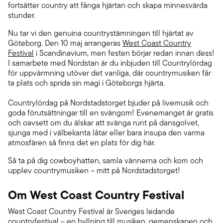
fortsätter country att fånga hjärtan och skapa minnesvärda
stunder.
Nu tar vi den genuina countrystämningen till hjärtat av
Göteborg. Den 10 maj arrangeras
West Coast Country
Festival
i Scandinavium, men festen börjar redan innan dess!
I samarbete med Nordstan är du inbjuden till Countrylördag
för uppvärmning utöver det vanliga, där countrymusiken får
ta plats och sprida sin magi i Göteborgs hjärta.
Countrylördag på Nordstadstorget bjuder på livemusik och
goda förutsättningar till en svängom! Evenemanget är gratis
och oavsett om du älskar att svänga runt på dansgolvet,
sjunga med i välbekanta låtar eller bara insupa den varma
atmosfären så finns det en plats för dig här.
Så ta på dig cowboyhatten, samla vännerna och kom och
upplev countrymusiken – mitt på Nordstadstorget!
Om West Coast Country Festival
West Coast Country Festival är Sveriges ledande
countryfestival – en hyllning till musiken, gemenskapen och