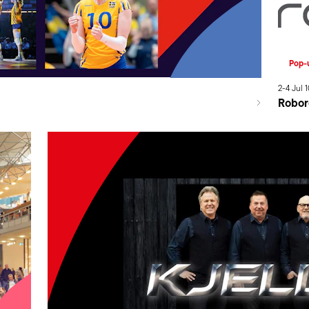
Pop-
2
-
4
Jul
1
Robor