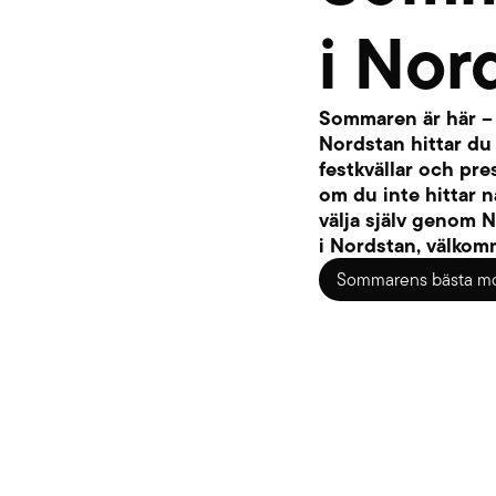
i Nor
Sommaren är här – 
Nordstan hittar du
festkvällar och pre
om du inte hittar n
välja själv genom 
i Nordstan, välkom
Sommarens bästa m