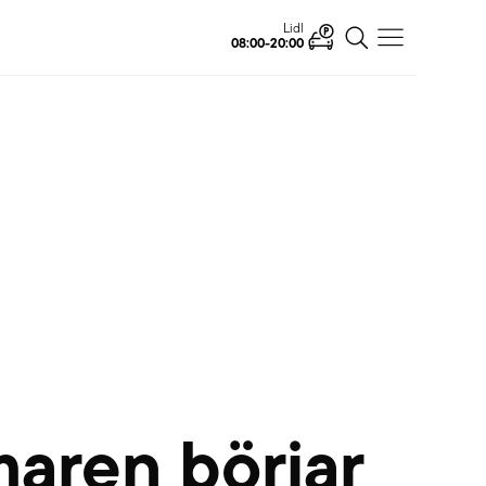
Ahlsell
Open
aren börjar