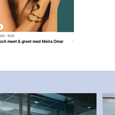
c
4:00
-
15:00
och meet & greet med Meira Omar