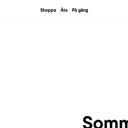
Shoppa
Äta
På gång
RDSTAN
Somm