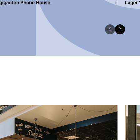
lgiganten Phone House
Lager 