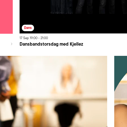
Dans
17
Sep
19:00
-
21:00
Dansbandstorsdag med Kjellez