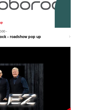
up
0:00
-
ock - roadshow pop up