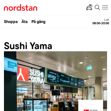
Lidl
Shoppa
Äta
På gång
08:00-20:00
Sushi Yama