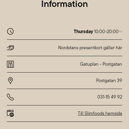
Information
Thursday
10:00-20:00
Monday
10:00-20:00
Tuesday
10:00-20:00
Nordstans presentkort gäller här
Wednesday
10:00-20:00
Thursday
10:00-20:00
Gatuplan
-
Postgatan
Friday
10:00-20:00
Saturday
10:00-18:00
Sunday
10:00-18:00
Special hours at
Nordstan
031-15 49 92
Till Slimfoods hemsida