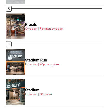
R
Rituals
Övre plan | Femman övre plan
S
Stadium Run
Entréplan | Köpmansgatan
Stadium
Entréplan | Götgatan