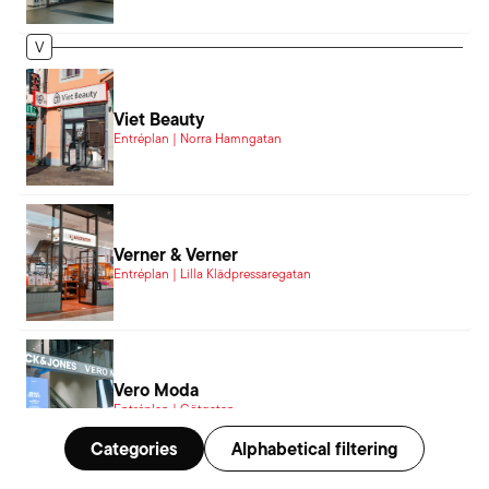
V
Viet Beauty
Entréplan | Norra Hamngatan
Verner & Verner
Entréplan | Lilla Klädpressaregatan
Vero Moda
Entréplan | Götgatan
Categories
Alphabetical filtering