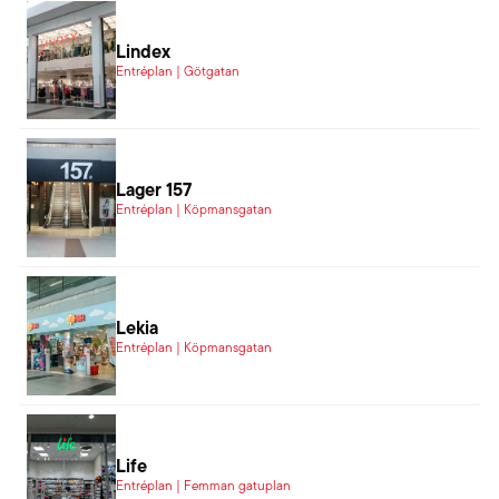
Lindex
Entréplan | Götgatan
Lager 157
Entréplan | Köpmansgatan
Lekia
Entréplan | Köpmansgatan
Life
Entréplan | Femman gatuplan