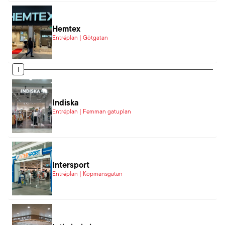
Hemtex
Entréplan | Götgatan
I
Indiska
Entréplan | Femman gatuplan
Intersport
Entréplan | Köpmansgatan