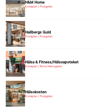
H&M Home
Entréplan | Postgatan
Hallbergs Guld
Entréplan | Postgatan
Hälsa & Fitness/Hälsoapoteket
Entréplan | Norra Hamngatan
Hälsokosten
Entréplan | Postgatan