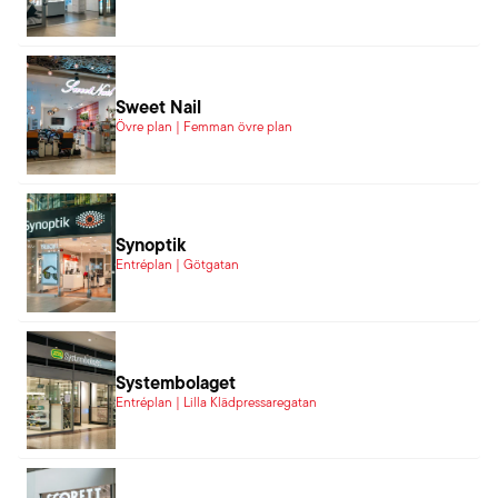
Sweet Nail
Övre plan | Femman övre plan
Synoptik
Entréplan | Götgatan
Systembolaget
Entréplan | Lilla Klädpressaregatan