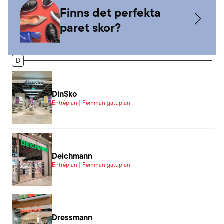
Finns det perfekta
paret skor?
D
DinSko
Entréplan | Femman gatuplan
Deichmann
Entréplan | Femman gatuplan
Dressmann