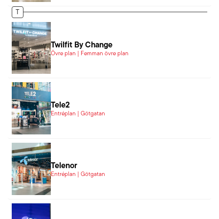
T
Twilfit By Change
Övre plan | Femman övre plan
Tele2
Entréplan | Götgatan
Telenor
Entréplan | Götgatan