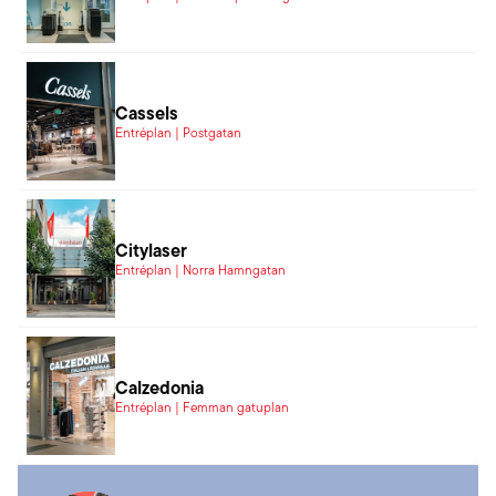
Cassels
Entréplan | Postgatan
Citylaser
Entréplan | Norra Hamngatan
Calzedonia
Entréplan | Femman gatuplan