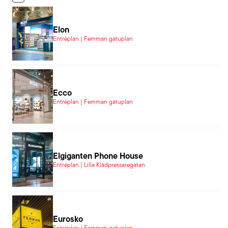
Elon
Entréplan | Femman gatuplan
Ecco
Entréplan | Femman gatuplan
Elgiganten Phone House
Entréplan | Lilla Klädpressaregatan
Eurosko
Entréplan | Femman gatuplan