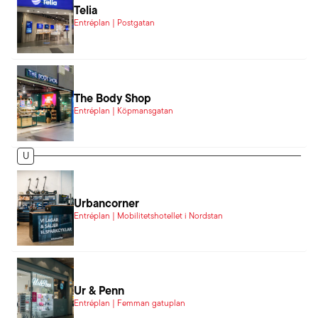
Telia
Entréplan | Postgatan
The Body Shop
Entréplan | Köpmansgatan
U
Urbancorner
Entréplan | Mobilitetshotellet i Nordstan
Ur & Penn
Entréplan | Femman gatuplan