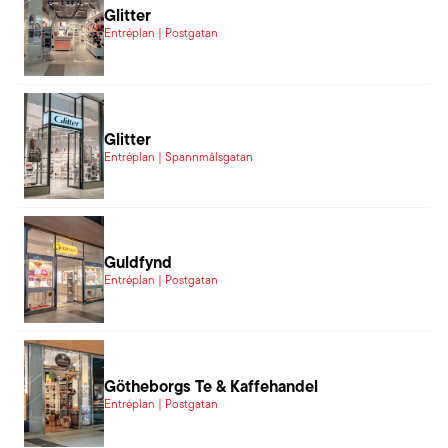
Glitter
Entréplan | Postgatan
Glitter
Entréplan | Spannmålsgatan
Guldfynd
Entréplan | Postgatan
Götheborgs Te & Kaffehandel
Entréplan | Postgatan