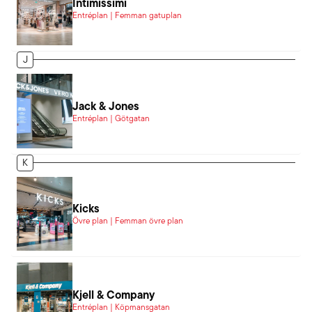
Intimissimi
Entréplan | Femman gatuplan
J
Jack & Jones
Entréplan | Götgatan
K
Kicks
Övre plan | Femman övre plan
Kjell & Company
Entréplan | Köpmansgatan