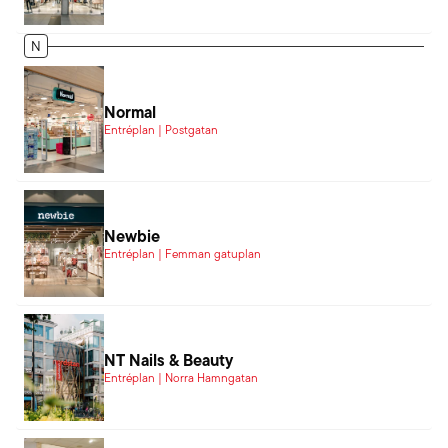
N
Normal
Entréplan | Postgatan
Newbie
Entréplan | Femman gatuplan
NT Nails & Beauty
Entréplan | Norra Hamngatan