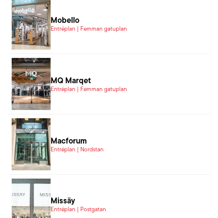
Mobello
Entréplan | Femman gatuplan
MQ Marqet
Entréplan | Femman gatuplan
Macforum
Entréplan | Nordstan
Missäy
Entréplan | Postgatan