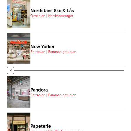
Nordstans Sko & Lås
Övre plan | Nordstadstorget
New Yorker
Entréplan | Femman gatuplan
P
Pandora
Entréplan | Femman gatuplan
Papeterie