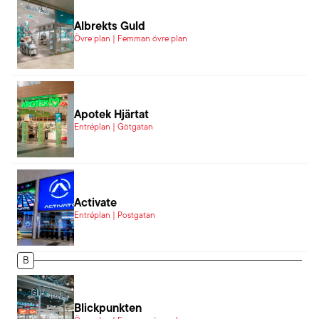
Albrekts Guld
Övre plan | Femman övre plan
Apotek Hjärtat
Entréplan | Götgatan
Activate
Entréplan | Postgatan
B
Blickpunkten