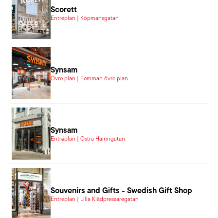
Scorett
Entréplan | Köpmansgatan
Synsam
Övre plan | Femman övre plan
Synsam
Entréplan | Östra Hamngatan
Souvenirs and Gifts - Swedish Gift Shop
Entréplan | Lilla Klädpressaregatan