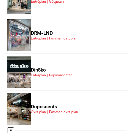
Entréplan | Götgatan
DRM-LND
Entréplan | Femman gatuplan
DinSko
Entréplan | Köpmansgatan
Dupescents
Övre plan | Femman övre plan
E