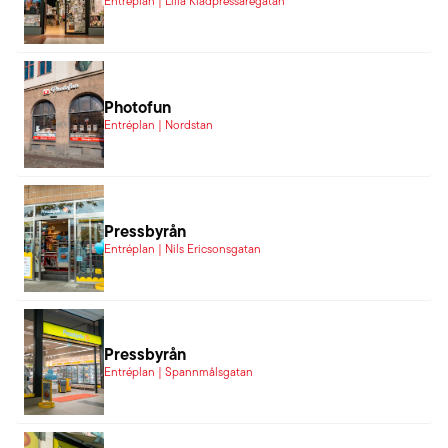
Entréplan | Lilla Klädpressaregatan
Photofun
Entréplan | Nordstan
Pressbyrån
Entréplan | Nils Ericsonsgatan
Pressbyrån
Entréplan | Spannmålsgatan