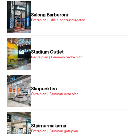
Salong Barberoni
Entréplan | Lilla Klädpressaregatan
Stadium Outlet
Nedre plan | Femman nedre plan
Skopunkten
Övre plan | Femman övre plan
Stjärnurmakarna
Entréplan | Femman gatuplan