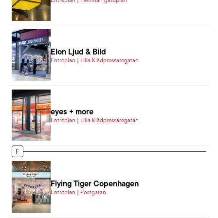
Elon Ljud & Bild
Entréplan | Lilla Klädpressaregatan
eyes + more
Entréplan | Lilla Klädpressaregatan
F
Flying Tiger Copenhagen
Entréplan | Postgatan