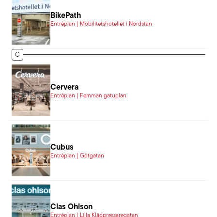
BikePath
Entréplan | Mobilitetshotellet i Nordstan
C
Cervera
Entréplan | Femman gatuplan
Cubus
Entréplan | Götgatan
Clas Ohlson
Entréplan | Lilla Klädpressaregatan