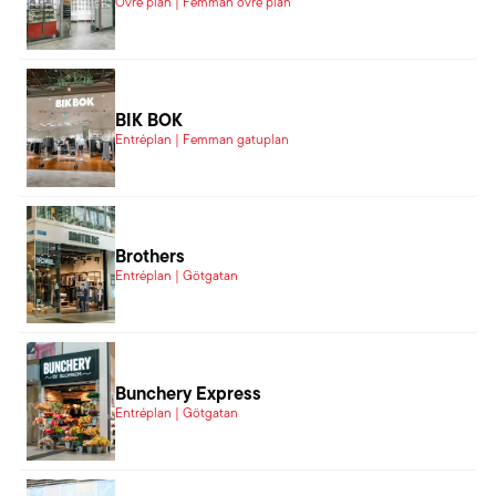
Övre plan | Femman övre plan
BIK BOK
Entréplan | Femman gatuplan
Brothers
Entréplan | Götgatan
Bunchery Express
Entréplan | Götgatan