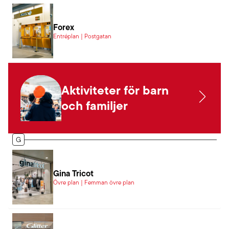
Forex
Entréplan | Postgatan
Aktiviteter för barn
och familjer
G
Gina Tricot
Övre plan | Femman övre plan