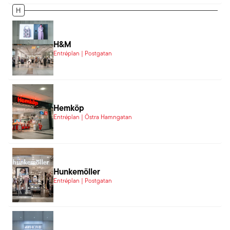
H
H&M
Entréplan | Postgatan
Hemköp
Entréplan | Östra Hamngatan
Hunkemöller
Entréplan | Postgatan