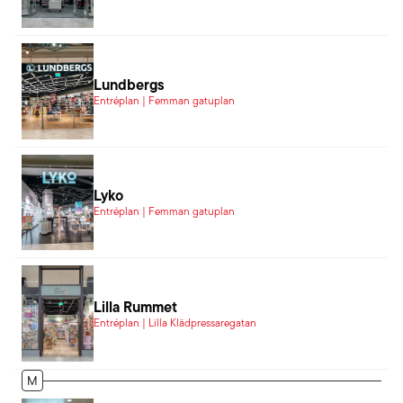
Lundbergs
Entréplan | Femman gatuplan
Lyko
Entréplan | Femman gatuplan
Lilla Rummet
Entréplan | Lilla Klädpressaregatan
M