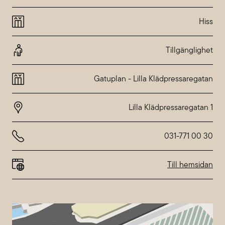
Wednesday
10:00-20:00
Thursday
10:00-20:00
Hiss
Friday
10:00-20:00
Saturday
10:00-18:00
Sunday
10:00-18:00
Tillgänglighet
Special hours at
Nordstan
Gatuplan
-
Lilla Klädpressaregatan
031-771 00 30
Till hemsidan