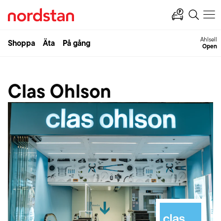
Ahlsell
Shoppa
Äta
På gång
Open
Clas Ohlson