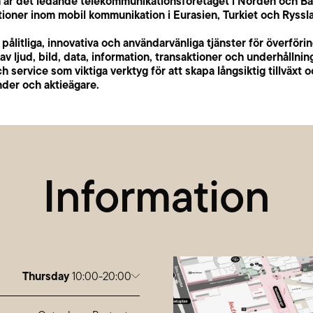
a är det ledande telekommunikationsföretaget i Norden och B
tioner inom mobil kommunikation i Eurasien, Turkiet och Ryssl
 pålitliga, innovativa och användarvänliga tjänster för överföri
av ljud, bild, data, information, transaktioner och underhållning
h service som viktiga verktyg för att skapa långsiktig tillväxt 
nder och aktieägare.
Information
Thursday
10:00-20:00
Monday
10:00-20:00