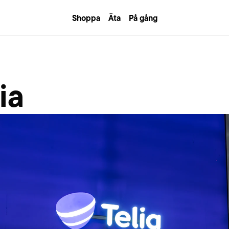
Shoppa
Äta
På gång
ia