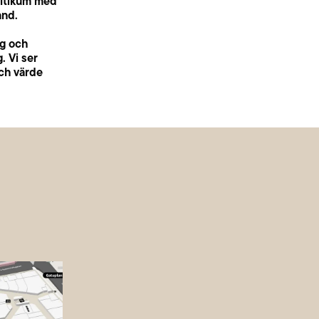
altikum med
and.
ng och
. Vi ser
och värde