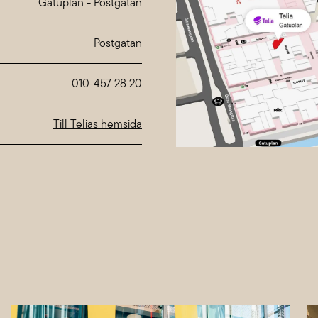
Tuesday
10:00-20:00
Gatuplan
-
Postgatan
Wednesday
10:00-20:00
Thursday
10:00-20:00
Friday
10:00-20:00
Saturday
10:00-18:00
Sunday
10:00-18:00
010-457 28 20
Special hours at
Nordstan
Till Telias hemsida