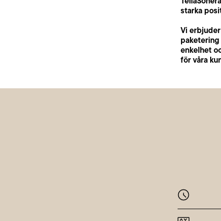
TeliaSoner
starka posi
Vi erbjuder
paketering 
enkelhet oc
för våra ku