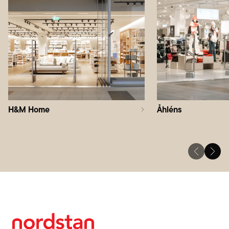
H&M Home
Åhléns