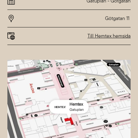
Gatuplan
-
Götgatan
Friday
10:00-20:00
Saturday
10:00-18:00
Sunday
10:00-18:00
Special hours at
Nordstan
Till Hemtex hemsida