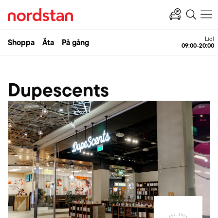
Lidl
Shoppa
Äta
På gång
09:00-20:00
Dupescents