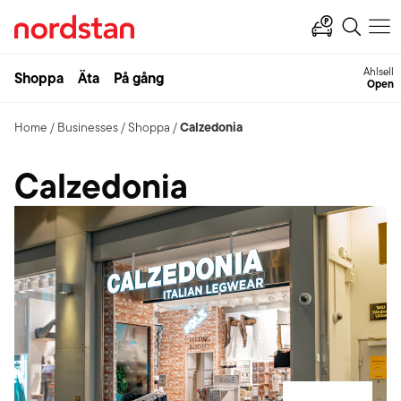
Ahlsell
Shoppa
Äta
På gång
Open
Calzedonia
Home
/
Businesses
/
Shoppa
/
Calzedonia