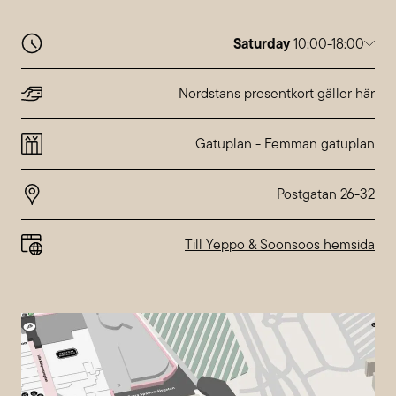
Saturday
10:00-18:00
Monday
10:00-20:00
Tuesday
10:00-20:00
Nordstans presentkort gäller här
Wednesday
10:00-20:00
Thursday
10:00-20:00
Gatuplan
-
Femman gatuplan
Friday
10:00-20:00
Saturday
10:00-18:00
Sunday
10:00-18:00
Special hours at
Nordstan
Till Yeppo & Soonsoos hemsida