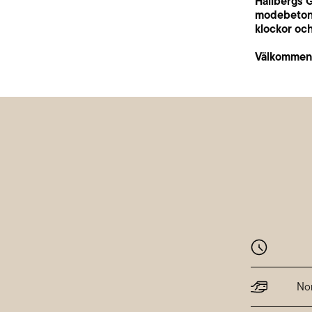
Hallbergs G
modebetonad
klockor och
Välkommen i
Nor