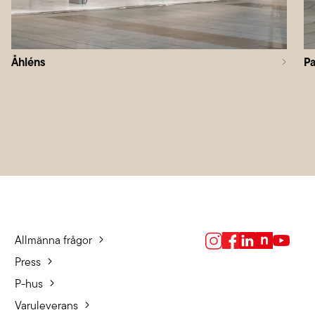
Åhléns
P
Allmänna frågor
Press
P-hus
Varuleverans