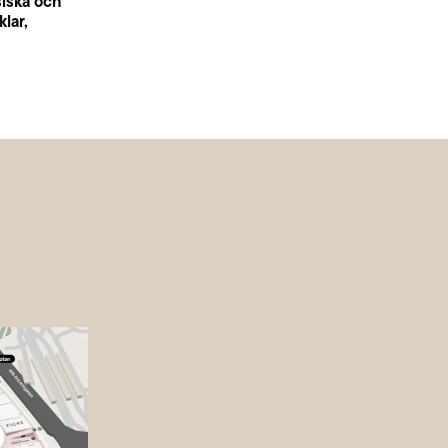
siska och
lar,