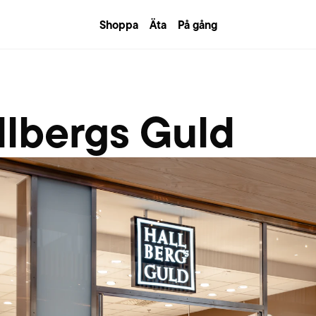
Shoppa
Äta
På gång
llbergs Guld