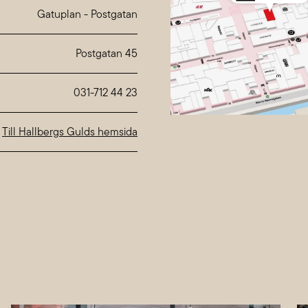
Thursday
10:00-20:00
Gatuplan
-
Postgatan
Friday
10:00-20:00
Saturday
10:00-18:00
Sunday
10:00-18:00
Special hours at
Nordstan
031-712 44 23
Till Hallbergs Gulds hemsida