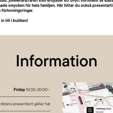
uld, juveleraraffären som erbjuder ett brett sortiment av klas
e smycken för hela familjen. Här hittar du också presentartik
 förlovningsringar.
n till i butiken!
Information
Friday
10:00-20:00
Monday
10:00-20:00
Tuesday
10:00-20:00
dstans presentkort gäller här
Wednesday
10:00-20:00