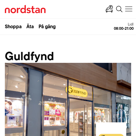
Lidl
Shoppa
Äta
På gång
08:00-21:00
Guldfynd