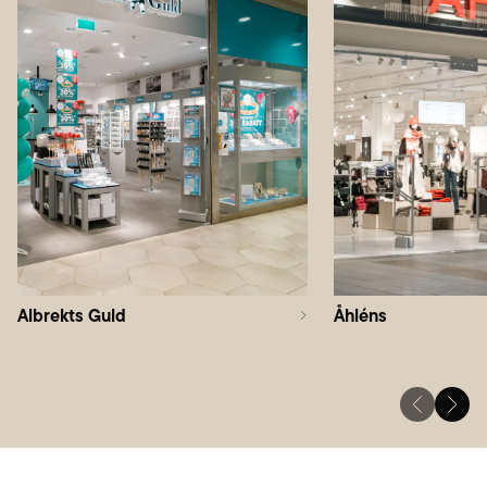
Albrekts Guld
Åhléns