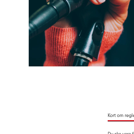
Kort om regl
Du ska vara 