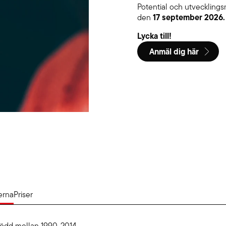
Potential och utvecklings
17 september 2026.
den
Lycka till!
Anmäl dig här
erna
Priser
född mellan 1990-2014.