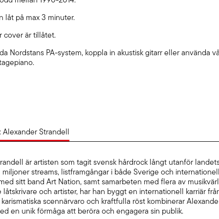
n låt på max 3 minuter.
 cover är tillåtet.
da Nordstans PA-system, koppla in akustisk gitarr eller använda vå
tagepiano.
 Alexander Strandell
randell är artisten som tagit svensk hårdrock långt utanför landets
miljoner streams, listframgångar i både Sverige och internationel
med sitt band Art Nation, samt samarbeten med flera av musikvä
låtskrivare och artister, har han byggt en internationell karriär fr
n karismatiska scennärvaro och kraftfulla röst kombinerar Alexande
med en unik förmåga att beröra och engagera sin publik.