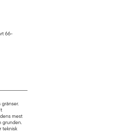
rt 66-
 gränser.
lt
rldens mest
ån grunden.
r teknisk