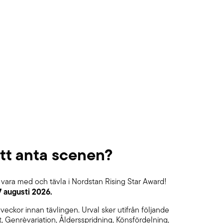
att anta scenen?
 vara med och tävla i Nordstan Rising Star Award!
7 augusti 2026.
 veckor innan tävlingen. Urval sker utifrån följande
tet, Genrèvariation, Åldersspridning, Könsfördelning,