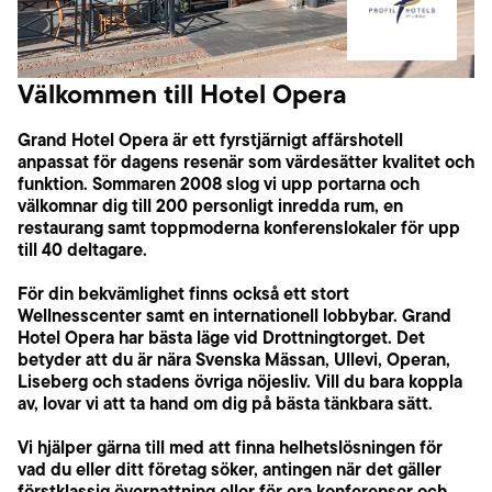
Välkommen till Hotel Opera
Grand Hotel Opera är ett fyrstjärnigt affärshotell
anpassat för dagens resenär som värdesätter kvalitet och
funktion. Sommaren 2008 slog vi upp portarna och
välkomnar dig till 200 personligt inredda rum, en
restaurang samt toppmoderna konferenslokaler för upp
till 40 deltagare.
För din bekvämlighet finns också ett stort
Wellnesscenter samt en internationell lobbybar. Grand
Hotel Opera har bästa läge vid Drottningtorget. Det
betyder att du är nära Svenska Mässan, Ullevi, Operan,
Liseberg och stadens övriga nöjesliv. Vill du bara koppla
av, lovar vi att ta hand om dig på bästa tänkbara sätt.
Vi hjälper gärna till med att finna helhetslösningen för
vad du eller ditt företag söker, antingen när det gäller
förstklassig övernattning eller för era konferenser och