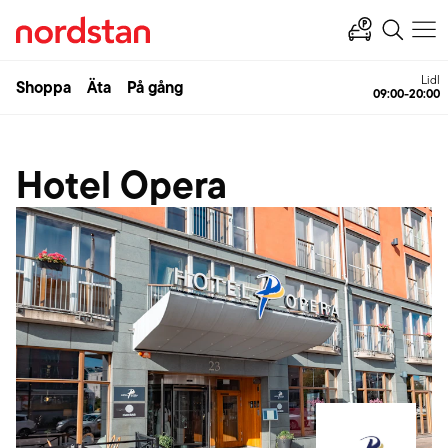
Lidl
Shoppa
Äta
På gång
09:00-20:00
Hotel Opera