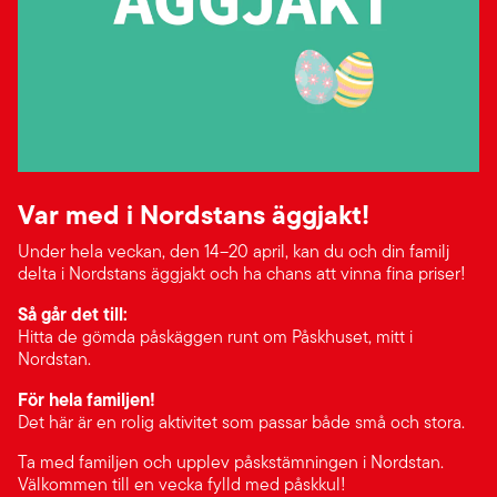
Var med i Nordstans äggjakt!
Under hela veckan, den 14–20 april, kan du och din familj
delta i Nordstans äggjakt och ha chans att vinna fina priser!
Så går det till:
Hitta de gömda påskäggen runt om Påskhuset, mitt i
Nordstan.
För hela familjen!
Det här är en rolig aktivitet som passar både små och stora.
Ta med familjen och upplev påskstämningen i Nordstan.
Välkommen till en vecka fylld med påskkul!