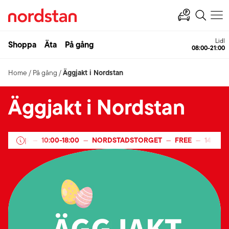
Lidl
Shoppa
Äta
På gång
08:00-21:00
Äggjakt i Nordstan
Home
/
På gång
/
Äggjakt i Nordstan
IL 2025
10:00
-
18:00
NORDSTADSTORGET
FREE
14
-
20 
|
—
—
—
—