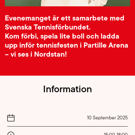
Evenemanget är ett samarbete med
Svenska Tennisförbundet.
Kom förbi, spela lite boll och ladda
upp inför tennisfesten i Partille Arena
– vi ses i Nordstan!
Information
10 September 2025
15:00
-
18:00