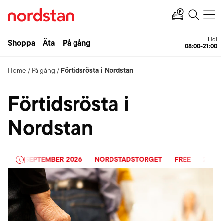
Lidl
Shoppa
Äta
På gång
08:00-21:00
Förtidsrösta i Nordstan
Home
/
På gång
/
Förtidsrösta i
Nordstan
T
-
13 SEPTEMBER 2026
NORDSTADSTORGET
FREE
26 AU
|
—
—
—