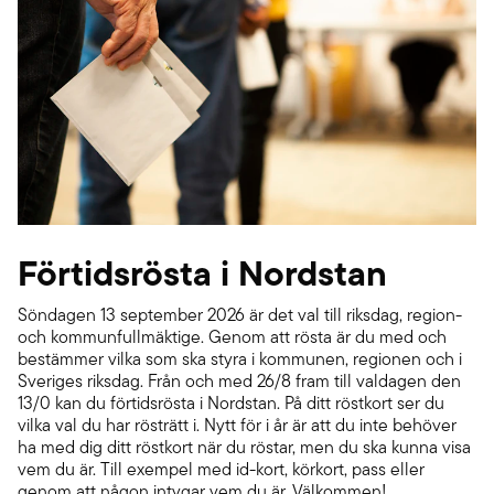
Förtidsrösta i Nordstan
Söndagen 13 september 2026 är det val till riksdag, region-
och kommunfullmäktige. Genom att rösta är du med och
bestämmer vilka som ska styra i kommunen, regionen och i
Sveriges riksdag. Från och med 26/8 fram till valdagen den
13/0 kan du förtidsrösta i Nordstan. På ditt röstkort ser du
vilka val du har rösträtt i. Nytt för i år är att du inte behöver
ha med dig ditt röstkort när du röstar, men du ska kunna visa
vem du är. Till exempel med id-kort, körkort, pass eller
genom att någon intygar vem du är. Välkommen!