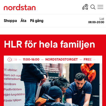
Lidl
Shoppa
Äta
På gång
08:00-20:00
HLR för hela familjen
ARY 2026
11:00
-
16:00
NORDSTADSTORGET
FREE
14 FEB
|
—
—
—
—