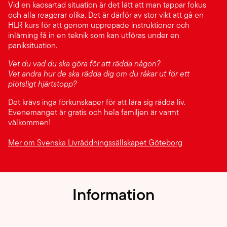
Vid en kaosartad situation är det lätt att man tappar fokus
och alla reagerar olika. Det är därför av stor vikt att gå en
HLR kurs för att genom upprepade instruktioner och
inlärning få in en teknik som kan utföras under en
paniksituation.
Vet du vad du ska göra för att rädda någon?
Vet andra hur de ska rädda dig om du råkar ut för ett
plötsligt hjärtstopp?
Det krävs inga förkunskaper för att lära sig rädda liv.
Evenemanget är gratis och hela familjen är varmt
välkommen!
Mer om Svenska Livräddningssällskapet Göteborg
Information