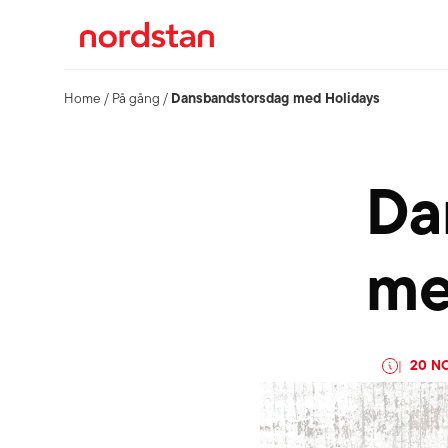
Dansbandstorsdag med Holidays
Home
/
På gång
/
Da
me
20 N
|