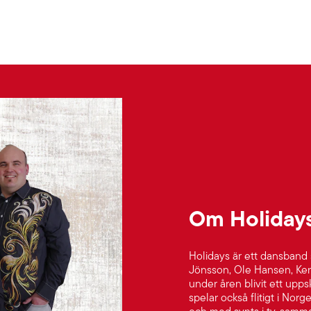
Om Holiday
Holidays är ett dansband
Jönsson, Ole Hansen, Ken
under åren blivit ett upp
spelar också flitigt i Nor