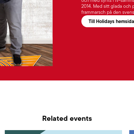
och med synts i tv-samma
2014. Med sitt glada och p
frammarsch på den svens
Till Holidays hemsida
Related events