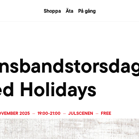
Shoppa
Äta
På gång
nsbandstorsda
d Holidays
OVEMBER 2025
19:00
-
21:00
JULSCENEN
FREE
—
—
—