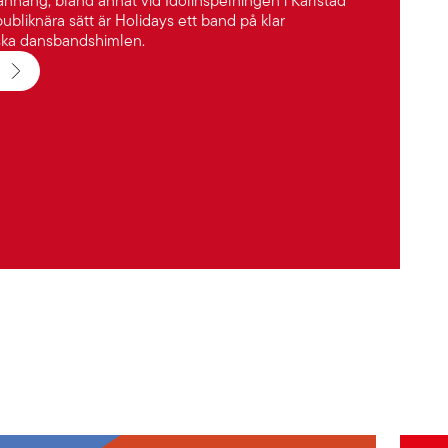
nhang, bland annat vid Idolinspelningen i Karlstad
ubliknära sätt är Holidays ett band på klar
ka dansbandshimlen.