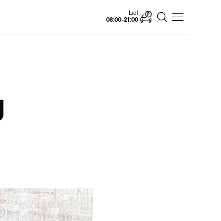
Ahlsell
Open
g