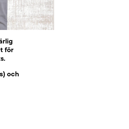
rlig
t för
s.
ts) och