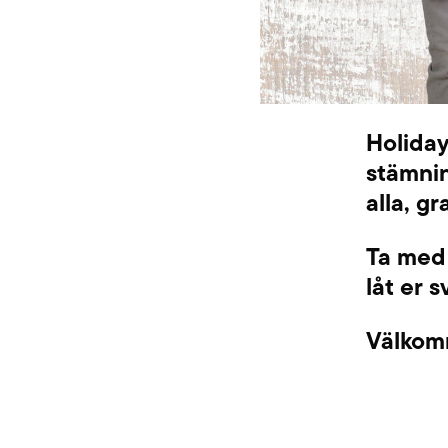
Holiday
stämnin
alla, g
Ta med 
låt er 
Välkom