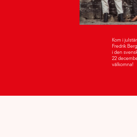
Kom i julst
Fredrik Ber
i den svens
22 december
välkomna!