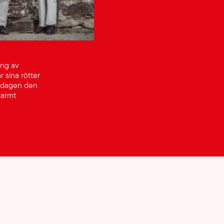
ing av
 sina rötter
öndagen den
varmt