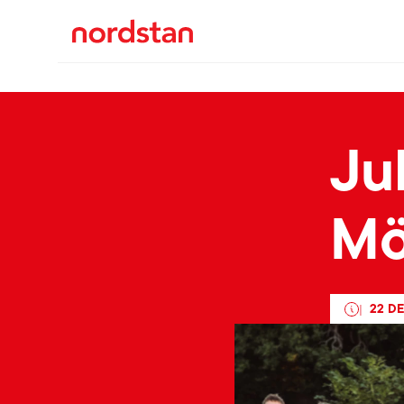
Ju
Mö
22 D
|