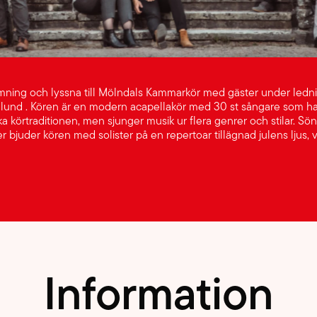
ämning och lyssna till Mölndals Kammarkör med gäster under ledn
glund . Kören är en modern acapellakör med 30 st sångare som har
ka körtraditionen, men sjunger musik ur flera genrer och stilar. S
 bjuder kören med solister på en repertoar tillägnad julens ljus, 
Information