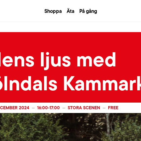
Shoppa
Äta
På gång
lens ljus med
lndals Kammar
ECEMBER 2024
16:00
-
17:00
STORA SCENEN
FREE
—
—
—