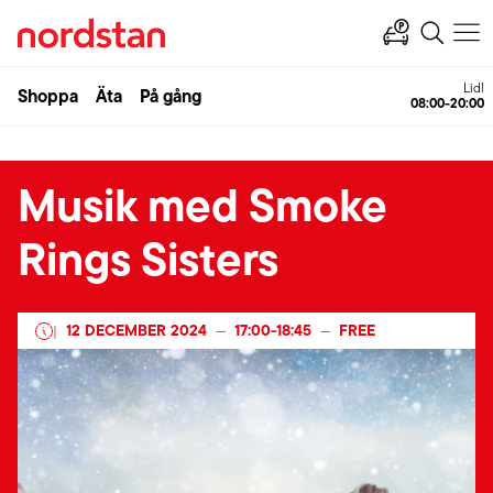
Lidl
Shoppa
Äta
På gång
08:00-20:00
Musik med Smoke
Rings Sisters
12 DECEMBER 2024
17:00
-
18:45
FREE
|
—
—