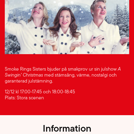
Smoke Rings Sisters bjuder på smakprov ur sin julshow
A
Swingin’ Christmas
med stämsång, värme, nostalgi och
garanterad julstämning.
12/12 kl 17:00-17:45 och 18:00-18:45
Plats: Stora scenen
Information