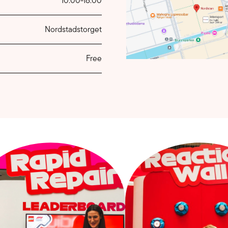
10:00
-
18:00
Nordstadstorget
Free