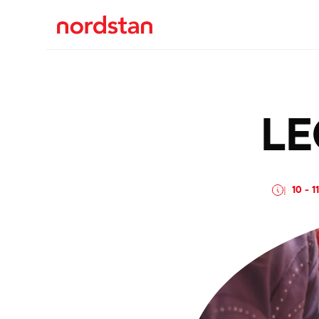
LE
10
-
1
|