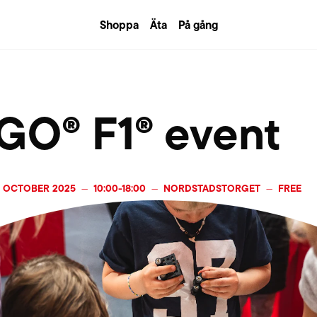
Shoppa
Äta
På gång
GO® F1® event
1 OCTOBER 2025
10:00
-
18:00
NORDSTADSTORGET
FREE
—
—
—