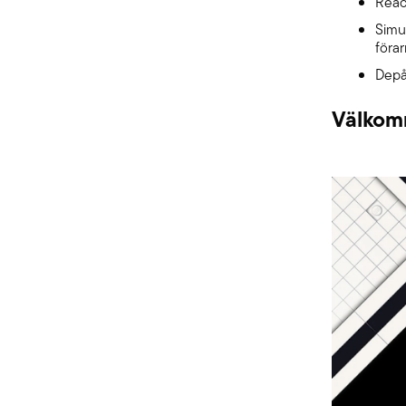
Reac
Simu
förar
Depå
Välkomm