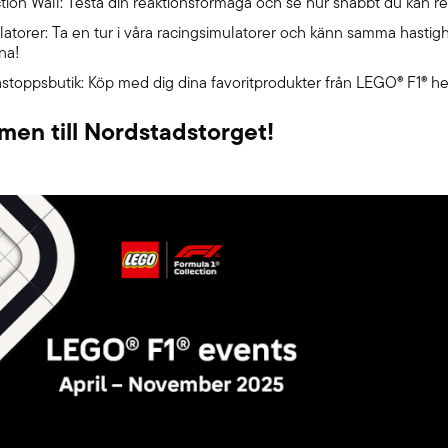
tion Wall: Testa din reaktionsförmåga och se hur snabbt du kan r
latorer: Ta en tur i våra racingsimulatorer och känn samma hasti
na!
stoppsbutik: Köp med dig dina favoritprodukter från LEGO® F1® h
en till Nordstadstorget!