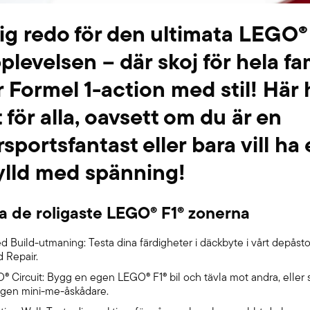
ig redo för den ultimata LEGO®
plevelsen – där skoj för hela fa
 Formel 1-action med stil! Här h
 för alla, oavsett om du är en
sportsfantast eller bara vill ha
ylld med spänning!
ka de roligaste LEGO® F1® zonerna
d Build-utmaning: Testa dina färdigheter i däckbyte i vårt depåst
d Repair.
® Circuit: Bygg en egen LEGO® F1® bil och tävla mot andra, eller
egen mini-me-åskådare.