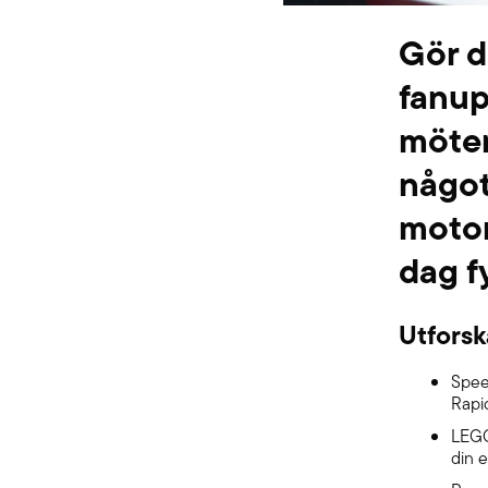
Gör d
fanup
möter
något
motor
dag f
Utfors
Spee
Rapi
LEGO
din 