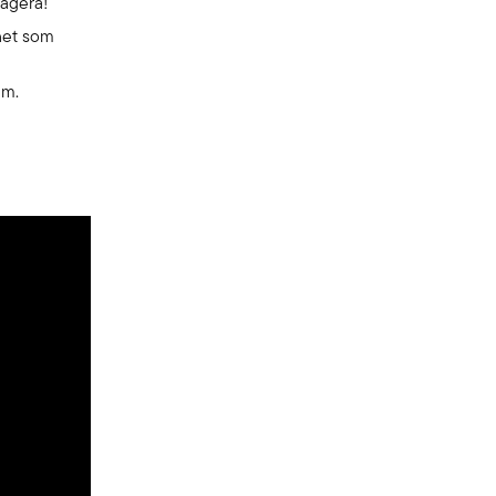
eagera!
ghet som
em.