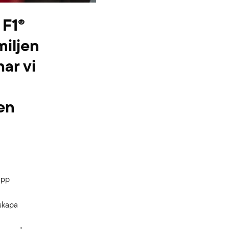
 F1®
miljen
ar vi
 en
opp
 skapa