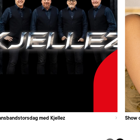
nsbandstorsdag med Kjellez
Show 