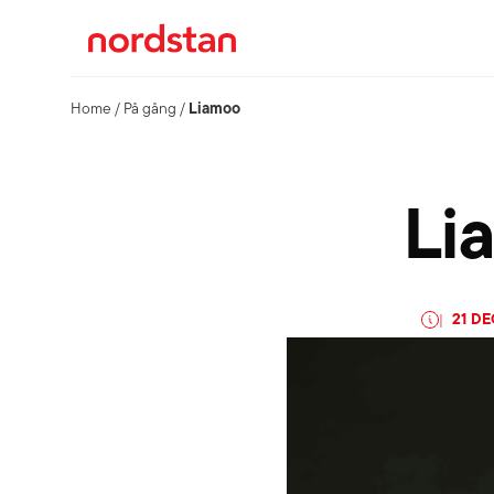
Liamoo
Home
/
På gång
/
Li
21 D
|