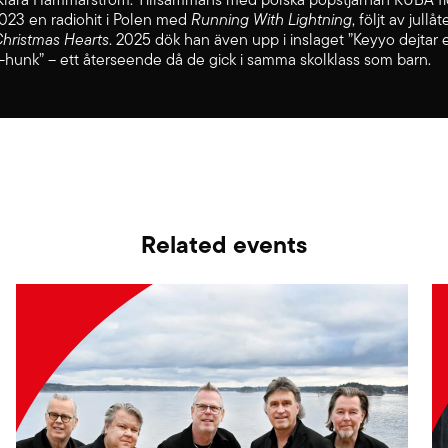
023 en radiohit i Polen med
Running With Lightning
, följt av jullå
hristmas Hearts
. 2025 dök han även upp i inslaget ”Keyyo dejtar 
-hunk” – ett återseende då de gick i samma skolklass som barn.
Related events