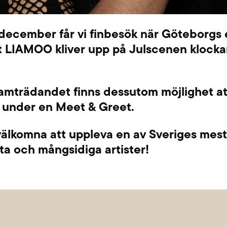
december får vi finbesök när Göteborgs
t LIAMOO kliver upp på Julscenen klock
ramträdandet finns dessutom möjlighet att
 under en Meet & Greet.
älkomna att uppleva en av Sveriges mest
a och mångsidiga artister!