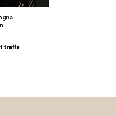
 egna
an
 träffa