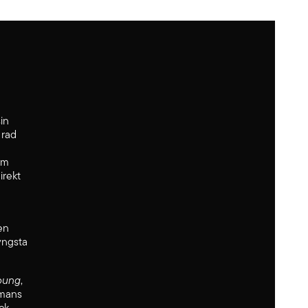
in
 rad
om
irekt
en
yngsta
oung
,
mmans
ck