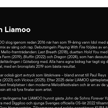
 Liamoo
O slog igenom redan 2016 när han som 19-åring vann Idol med s
 mix av sång och rap. Debutsingeln
Playing With Fire
följdes av en
a Mello-framträdanden:
Last Breath
(2018), duetten
Hold You
med
 Ferm (2019),
Bluffin
(2022) och
Dragon
(2024), som han dessut
deltävlingen i Göteborg med. Alla hans egna bidrag har tagit sig d
inal, med en bronsplats 2019 som bästa resultat.
r också gjort avtryck som låtskrivare – bland annat till Paul Reys
s
(2023) och
Vicious
(2025). Efter 2025 delar LIAMOO sjätteplats
flest finalplatser i den moderna Melodifestivalen och är en av de 
in att nå fyra finaler som artist.
r tävlingarna har LIAMOO hunnit gästa John de Sohns
Forever Y
ra med Diggiloo och sjunga Sveriges officiella OS-låt 2022 tillsa
lara Hammarström. Tillsammans med polska popstjärnan KUBA fi