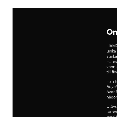
Om
LIAMO
unika
stark
Hanna
vann 
till f
Han ha
Royal
över 
någons
Utöve
turne
med K