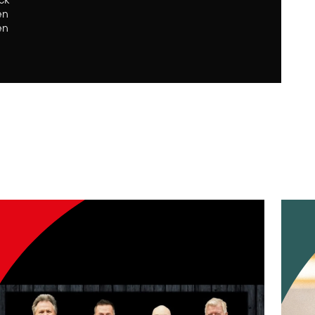
ten
en