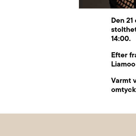
Den 21 
stolthe
14:00.
Efter f
Liamoo
Varmt v
omtyckt