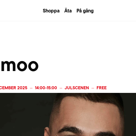
Shoppa
Äta
På gång
amoo
ECEMBER 2025
14:00
-
15:00
JULSCENEN
FREE
—
—
—