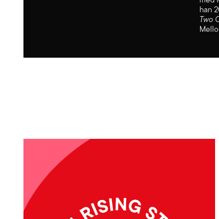
han 2
Two C
Mello