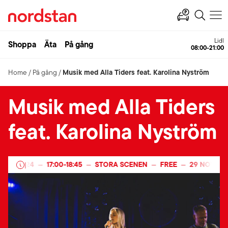
Lidl
Shoppa
Äta
På gång
08:00-21:00
Musik med Alla Tiders feat. Karolina Nyström
Home
/
På gång
/
Musik med Alla Tiders
feat. Karolina Nyström
BER 2024
17:00
-
18:45
STORA SCENEN
FREE
29 NOVEMB
|
—
—
—
—