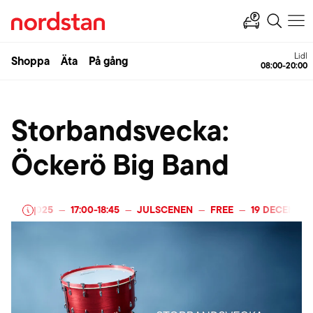
Lidl
Shoppa
Äta
På gång
08:00-20:00
Storbandsvecka:
Öckerö Big Band
MBER 2025
17:00
-
18:45
JULSCENEN
FREE
19 DECEMBER 
|
—
—
—
—