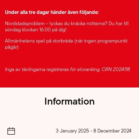
Under alla tre dagar händer även följande:
Nordstadsproblem – lyckas du knäcka nötterna? Du har till
söndag klockan 16.00 på dig!
Allmänhetens spel på storbräde (när ingen programpunkt
pågår)
Inga av tävlingarna registreras för eloranking.
CRN 2024118
Information
3 January 2025
-
8 December 2024