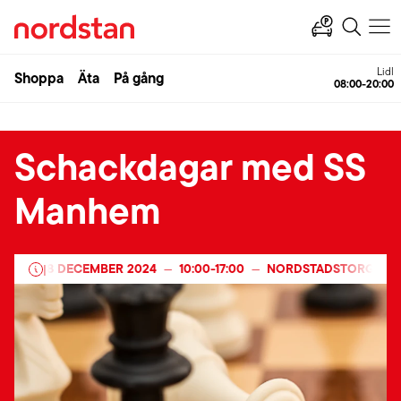
Lidl
Shoppa
Äta
På gång
08:00-20:00
Schackdagar med SS
Manhem
2025
-
8 DECEMBER 2024
10:00
-
17:00
NORDSTADSTORGET
|
—
—
—