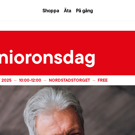
Shoppa
Äta
På gång
nioronsdag
 2025
10:00
-
12:00
NORDSTADSTORGET
FREE
—
—
—