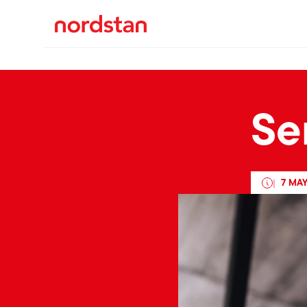
Se
7 MAY
|