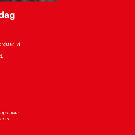
sdag
ordstan, vi
d,
nga olika
mpel.