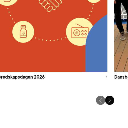
eredskapsdagen 2026
Dansb