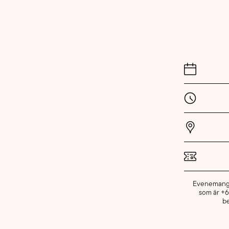
Evenemanget 
som är +6
be