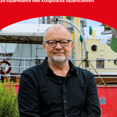
a på squaredance med Kungsbacka SquareDansers