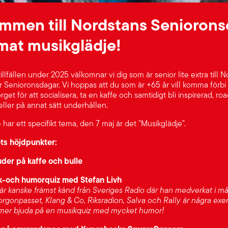
mmen till Nordstans Senioron
mat musikglädje!
 tillfällen under 2025 välkomnar vi dig som är senior lite extra till N
ör Senioronsdagar. Vi hoppas att du som är +65 år vill komma förbi
get för att socialisera, ta en kaffe och samtidigt bli inspirerad, roa
eller på annat sätt underhållen.
le har ett specifikt tema, den 7 maj är det "Musikglädje".
s höjdpunkter:
uder på kaffe och bulle
k-och humorquiz med Stefan Livh
 är kanske främst känd från Sveriges Radio där han medverkat i må
rgonpasset, Klang & Co, Riksradion, Salva och Rally är några exe
mer bjuda på en musikquiz med mycket humor!