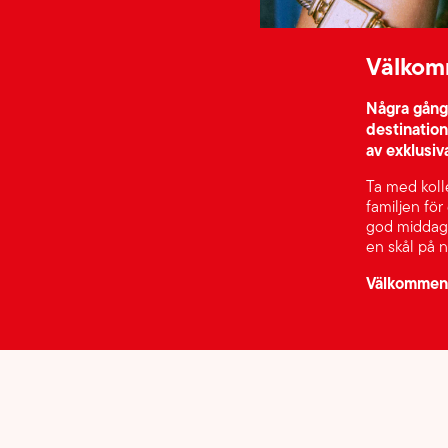
Välkom
Några gånge
destination
av exklusiv
Ta med koll
familjen för
god middag 
en skål på n
Välkommen t