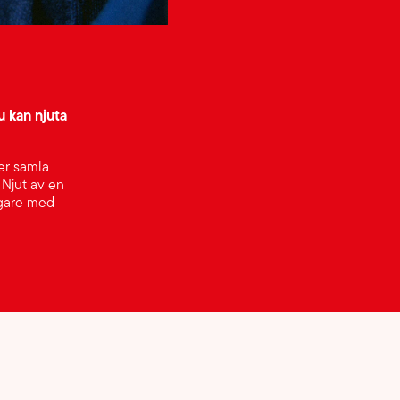
u kan njuta
er samla
 Njut av en
igare med