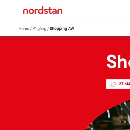
Shopping AW
Home
/
På gång
/
Sh
27 M
|