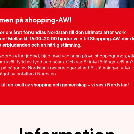
men på shopping-AW!
r om året förvandlas Nordstan till den ultimata after work-
en! Mellan kl. 16:00–20:00 bjuder vi in till Shopping-AW, där d
a erbjudanden och en härlig stämning.
egorna efter jobbet, bjud med väninnan på en shoppingrunda, ell
 en kväll fylld av fynd och nöjen. Och varför inte förlänga kvällen?
på någon av Nordstans restauranger eller höj stämningen ytterl
ågot av hotellen i Nordstan.
ill en kväll av shopping och gemenskap - vi ses i Nordstan!