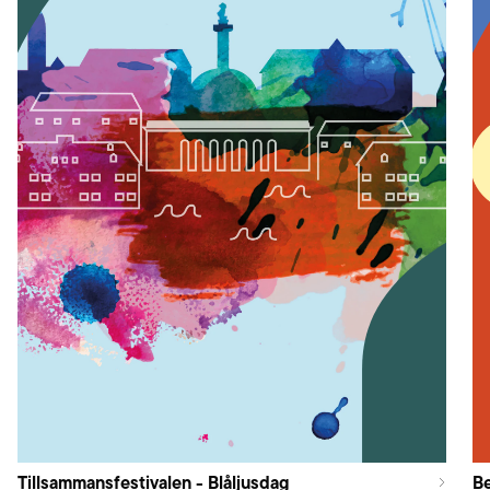
Tillsammansfestivalen - Blåljusdag
B