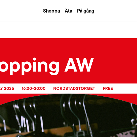
Shoppa
Äta
På gång
opping AW
AY 2025
16:00
-
20:00
NORDSTADSTORGET
FREE
—
—
—