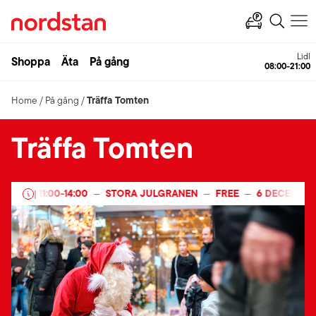
Lidl
Shoppa
Äta
På gång
08:00-21:00
Träffa Tomten
Home
/
På gång
/
Träffa Tomten
025
11:00
-
14:00
STORA JULGRANEN
FREE
6 DECEMBER 
—
|
—
—
—