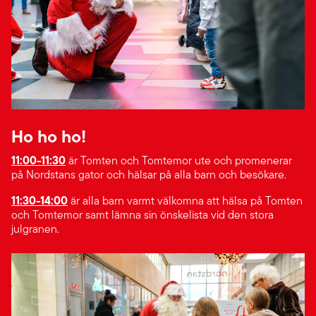
Ho ho ho!
11:00-11:30
är Tomten och Tomtemor ute och promenerar
på Nordstans gator och hälsar på alla barn och besökare.
11:30-14:00
är alla barn varmt välkomna att hälsa på Tomten
och Tomtemor samt lämna sin önskelista vid den stora
julgranen.