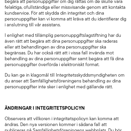
begära att personuppgifter om dig rättas om de skulle vara
felaktiga, ofullständiga eller missvisande genom att kontakta
kundservice. För att skydda din integritet och dina
personuppgifter kan vi komma att kräva att du identifierar dig
i anslutning till vår assistans.
I enlighet med tillämplig personuppgiftslagstiftning har du
även rätt att begära att dina personuppgifter ska raderas
eller att behandlingen av dina personuppgifter ska
begränsas. Du har också rätt att i vissa fall invända mot
behandling av dina personuppgifter samt begära att få dina
personuppgifter överförda i elektroniskt format.
Du kan ge in klagomål till Integritetsskyddsmyndigheten om
du anser att Samfällighetsföreningens behandling av dina
personuppgifter inte sker i enlighet med gällande rätt.
ÄNDRINGAR I INTEGRITETSPOLICYN
Observera att villkoren i integritetspolicyn kan komma att
ändras. Den nya versionen kommer i sådana fall att
publiceras på Samfällighetsföreningens webbplats. Du bör