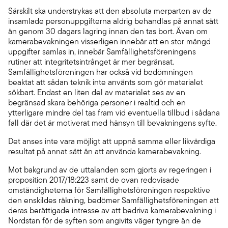
Särskilt ska understrykas att den absoluta merparten av de
insamlade personuppgifterna aldrig behandlas på annat sätt
än genom 30 dagars lagring innan den tas bort. Även om
kamerabevakningen visserligen innebär att en stor mängd
uppgifter samlas in, innebär Samfällighetsföreningens
rutiner att integritetsintrånget är mer begränsat.
Samfällighetsföreningen har också vid bedömningen
beaktat att sådan teknik inte använts som gör materialet
sökbart. Endast en liten del av materialet ses av en
begränsad skara behöriga personer i realtid och en
ytterligare mindre del tas fram vid eventuella tillbud i sådana
fall där det är motiverat med hänsyn till bevakningens syfte.
Det anses inte vara möjligt att uppnå samma eller likvärdiga
resultat på annat sätt än att använda kamerabevakning.
Mot bakgrund av de uttalanden som gjorts av regeringen i
proposition 2017/18:223 samt de ovan redovisade
omständigheterna för Samfällighetsföreningen respektive
den enskildes räkning, bedömer Samfällighetsföreningen att
deras berättigade intresse av att bedriva kamerabevakning i
Nordstan för de syften som angivits väger tyngre än de