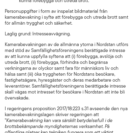
kunna förebygga och utreda brott.
Personuppgifter i form av inspelat bildmaterial från
kamerabevakning i syfte att förebygga och utreda brott samt
för allmän trygghet och säkerhet.
Laglig grund: Intresseavvägning.
Kamerabevakningen av de allmänna ytorna i Nordstan utförs
med stöd av Samfällighetsföreningens berättigade intresse
av att kunna uppfylla syftena att (i) förebygga, avslöja och
utreda brott, (ii) förebygga, förhindra och begränsa
verkningarna av olyckor samt fara för människors liv och
hälsa samt (iii) öka tryggheten för Nordstans besökare,
fastighetsägare, hyresgäster och deras medarbetare och
leverantörer. Samfällighetsföreningens berättigade intresse
skall vägas mot intresset för besökare i Nordstan att inte bli
övervakade.
I regeringens proposition 2017/18:223 s.31 avseende den nya
kamerabevakningslagen skriver regeringen att
”
Kamerabevakning kan vara särskilt betydelsefull i de
brottsbekämpande myndigheternas verksamhet. På
offentliga platser kan tekniken fungera som ett viktigt