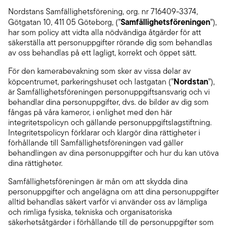
Nordstans Samfällighetsförening, org. nr 716409-3374,
Samfällighetsföreningen
Götgatan 10, 411 05 Göteborg, (”
”),
har som policy att vidta alla nödvändiga åtgärder för att
säkerställa att personuppgifter rörande dig som behandlas
av oss behandlas på ett lagligt, korrekt och öppet sätt.
För den kamerabevakning som sker av vissa delar av
Nordstan
köpcentrumet, parkeringshuset och lastgatan (”
”),
är Samfällighetsföreningen personuppgiftsansvarig och vi
behandlar dina personuppgifter, dvs. de bilder av dig som
fångas på våra kameror, i enlighet med den här
integritetspolicyn och gällande personuppgiftslagstiftning.
Integritetspolicyn förklarar och klargör dina rättigheter i
förhållande till Samfällighetsföreningen vad gäller
behandlingen av dina personuppgifter och hur du kan utöva
dina rättigheter.
Samfällighetsföreningen är mån om att skydda dina
personuppgifter och angelägna om att dina personuppgifter
alltid behandlas säkert varför vi använder oss av lämpliga
och rimliga fysiska, tekniska och organisatoriska
säkerhetsåtgärder i förhållande till de personuppgifter som