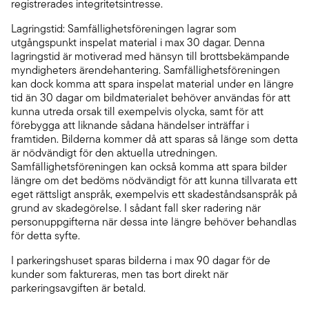
registrerades integritetsintresse.
Lagringstid: Samfällighetsföreningen lagrar som
utgångspunkt inspelat material i max 30 dagar. Denna
lagringstid är motiverad med hänsyn till brottsbekämpande
myndigheters ärendehantering. Samfällighetsföreningen
kan dock komma att spara inspelat material under en längre
tid än 30 dagar om bildmaterialet behöver användas för att
kunna utreda orsak till exempelvis olycka, samt för att
förebygga att liknande sådana händelser inträffar i
framtiden. Bilderna kommer då att sparas så länge som detta
är nödvändigt för den aktuella utredningen.
Samfällighetsföreningen kan också komma att spara bilder
längre om det bedöms nödvändigt för att kunna tillvarata ett
eget rättsligt anspråk, exempelvis ett skadeståndsanspråk på
grund av skadegörelse. I sådant fall sker radering när
personuppgifterna när dessa inte längre behöver behandlas
för detta syfte.
I parkeringshuset sparas bilderna i max 90 dagar för de
kunder som faktureras, men tas bort direkt när
parkeringsavgiften är betald.