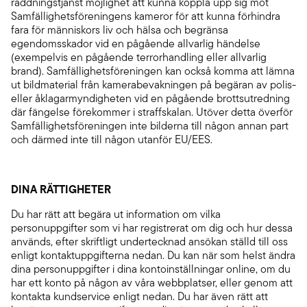
räddningstjänst möjlighet att kunna koppla upp sig mot
Samfällighetsföreningens kameror för att kunna förhindra
fara för människors liv och hälsa och begränsa
egendomsskador vid en pågående allvarlig händelse
(exempelvis en pågående terrorhandling eller allvarlig
brand). Samfällighetsföreningen kan också komma att lämna
ut bildmaterial från kamerabevakningen på begäran av polis-
eller åklagarmyndigheten vid en pågående brottsutredning
där fängelse förekommer i straffskalan. Utöver detta överför
Samfällighetsföreningen inte bilderna till någon annan part
och därmed inte till någon utanför EU/EES.
DINA RÄTTIGHETER
Du har rätt att begära ut information om vilka
personuppgifter som vi har registrerat om dig och hur dessa
används, efter skriftligt undertecknad ansökan ställd till oss
enligt kontaktuppgifterna nedan. Du kan när som helst ändra
dina personuppgifter i dina kontoinställningar online, om du
har ett konto på någon av våra webbplatser, eller genom att
kontakta kundservice enligt nedan. Du har även rätt att