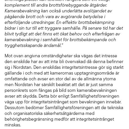
komplement till andra brottsförebyggande åtgärder.
Kamerabevakning kan också underlätta avslöjandet av
pågående brott och vara av avgörande betydelse i
efterföljande utredningar. En effektiv brottsbekämpning
bidrar i sin tur till ett tryggare samhälle. På senare tid har det
blivit tydligt att det finns ett ökat behov och efterfrågan av
kamerabevakning i samhället för brottsbekämpande och
trygghetsskapande ändamål.”
Mot ovan angivna omständigheter ska vägas det intresse
den enskilde har av att inte bli övervakad då denna befinner
sig i Nordstan. Den enskildas integritetsintresse gör sig starkt
gällande i och med att kamerornas upptagningsområde är
omfattande och avser en stor del av de allmänna ytorna
men Nordstan har särskilt beaktat att det är just samma
personkrets som fångas på bild som kamerabevakningen
avser att skydda. Detta bör enligt Samfällighetsföreningen
väga upp för integritetsintrånget som bevakningen innebär.
Dessutom bedömer Samfällighetsföreningen att de tekniska
och organisatoriska säkerhetsåtgärderna med
behörighetsbegränsning medför att integritetsintrånget
minskas.