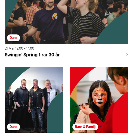
Dans
21
Mar
12:00
-
14:00
Swingin' Spring firar 30 år
Dans
Barn & Familj