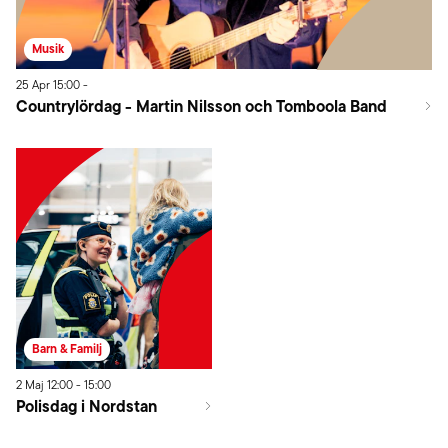
Musik
25
Apr
15:00
-
Countrylördag - Martin Nilsson och Tomboola Band
Barn & Familj
2
Maj
12:00
-
15:00
Polisdag i Nordstan