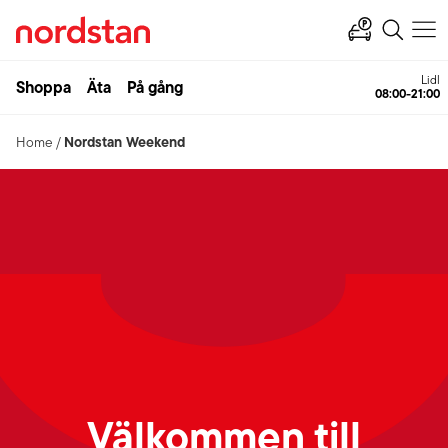
Lidl
Shoppa
Äta
På gång
08:00-21:00
Nordstan Weekend
Home
/
Välkommen till