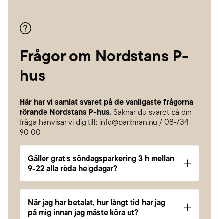
Frågor om Nordstans P-
hus
Här har vi samlat svaret på de vanligaste frågorna
rörande Nordstans P-hus.
Saknar du svaret på din
fråga hänvisar vi dig till: info@parkman.nu / 08-734
90 00
Gäller gratis söndagsparkering 3 h mellan
9-22 alla röda helgdagar?
Nej. Gratis söndagsparkering i 3h gäller endast
veckodagen söndag under månaderna januari-
När jag har betalat, hur långt tid har jag
november.
på mig innan jag måste köra ut?