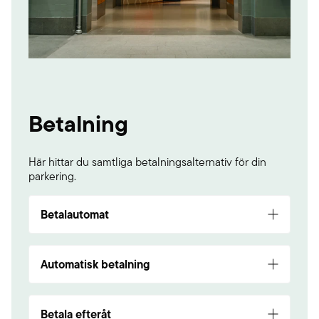
Betalning
Här hittar du samtliga betalningsalternativ för din
parkering.
Betalautomat
Betala via betalautomat med kort efter ditt
besök.
Automatisk betalning
Registrera ditt kort hos
Autopay
så dras
parkeringsavgiften automatiskt. Du kan då enkelt
Betala efteråt
köra in och ut och betalar automatiskt rätt