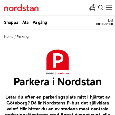
Ahlsell
Shoppa
Äta
På gång
Open
Parking
Home
/
Parkera i Nordstan
Letar du efter en parkeringsplats mitt i hjärtat av
Göteborg? Då är Nordstans P-hus det självklara
valet! Här hittar du en av stadens mest centrala
parkeringslösningar, med öppet dygnet runt, alla