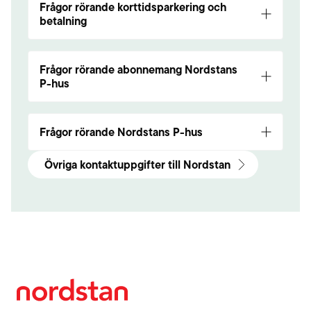
Frågor rörande korttidsparkering och
betalning
info@parkman.nu
08-734 90 00
Frågor rörande abonnemang Nordstans
P-hus
Har du frågor rörande abonnemang? Kontakta:
info@parkman.nu
/ 08-734 90 00
Frågor rörande Nordstans P-hus
info@parkman.nu
Övriga kontaktuppgifter till Nordstan
08-734 90 00