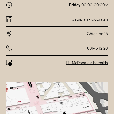
Friday
00:00-00:00
Monday
06:00-02:00
Tuesday
06:00-02:00
Gatuplan
-
Götgatan
Wednesday
06:00-04:00
Thursday
06:00-04:00
Friday
00:00-00:00
Saturday
00:00-00:00
Sunday
06:00-02:00
031-15 12 20
Special hours at
Nordstan
Till McDonald's hemsida