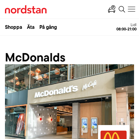
Lidl
Shoppa
Äta
På gång
08:00-21:00
McDonalds