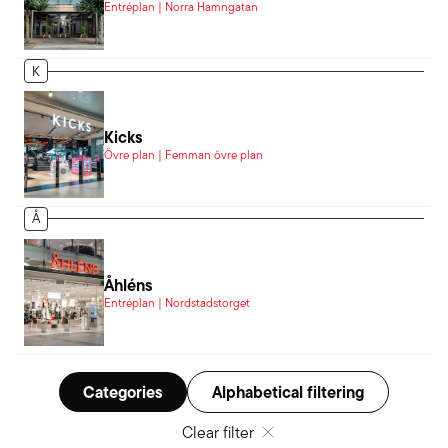
Entréplan | Norra Hamngatan
K
Kicks
Övre plan | Femman övre plan
Å
Åhléns
Entréplan | Nordstadstorget
Categories
Alphabetical filtering
Clear filter