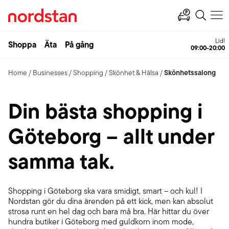
Lidl
Shoppa
Äta
På gång
09:00-20:00
Skönhetssalong
Home
/
Businesses
/
Shopping
/
Skönhet & Hälsa
/
Din bästa shopping i
Göteborg – allt under
samma tak.
Shopping i Göteborg ska vara smidigt, smart – och kul! I
Nordstan gör du dina ärenden på ett kick, men kan absolut
strosa runt en hel dag och bara må bra. Här hittar du över
hundra butiker i Göteborg med guldkorn inom mode,